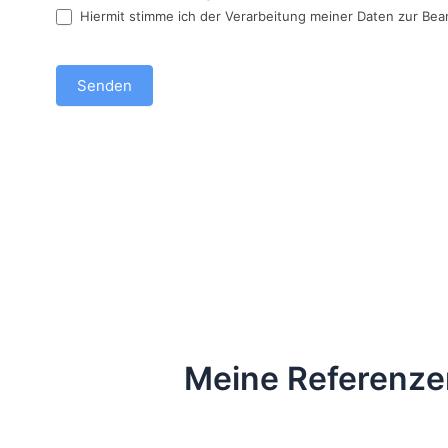
Hiermit stimme ich der Verarbeitung meiner Daten zur Bea
c
h
l
Senden
i
c
h
b
i
s
t
,
l
a
s
Meine Referenze
s
e
d