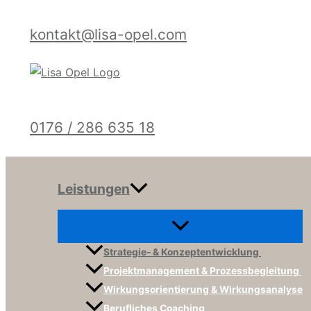
Menü
Zum
umschalten
Inhalt
kontakt@lisa-opel.com
springen
0176 / 286 635 18
Leistungen
Strategie- & Konzeptentwicklung
Projektmanagement & Prozessbegleitung
Wirkungsorientierung & Wirkungsanalyse
Berufliches Coaching