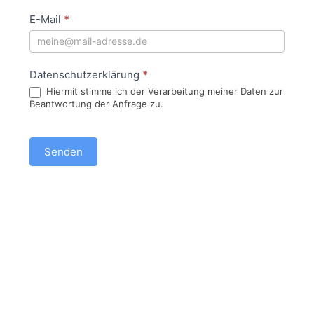
-
m
E-Mail
*
B
e
o
n
x
s
Datenschutzerklärung
*
c
Hiermit stimme ich der Verarbeitung meiner Daten zur
h
Beantwortung der Anfrage zu.
l
i
c
Senden
h
b
i
s
t
,
l
a
s