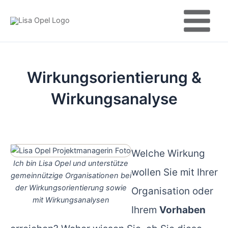
Zum
Main
Inhalt
Menu
springen
Wirkungsorientierung &
Wirkungsanalyse
Welche Wirkung
Ich bin Lisa Opel und unterstütze
wollen Sie mit Ihrer
gemeinnützige Organisationen bei
der Wirkungsorientierung sowie
Organisation oder
mit Wirkungsanalysen
Ihrem
Vorhaben