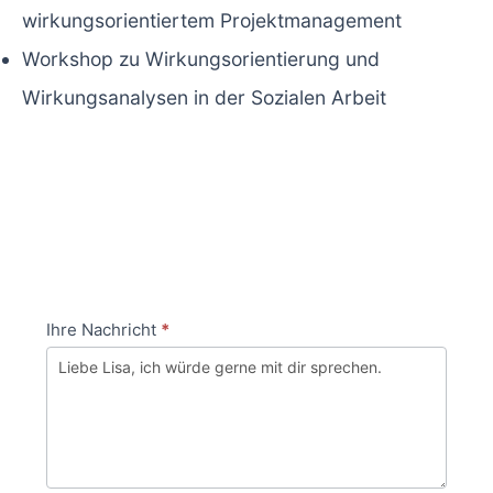
wirkungsorientiertem Projektmanagement
Workshop zu Wirkungsorientierung und
Wirkungsanalysen in der Sozialen Arbeit
K
Ihre Nachricht
*
F
o
a
n
l
t
l
a
s
k
D
t
u